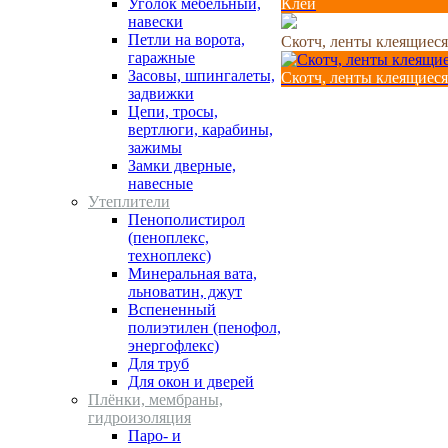
Уголок мебельный,
Клей
навески
Петли на ворота,
Скотч, ленты клеящиеся
гаражные
Засовы, шпингалеты,
Скотч, ленты клеящиеся
задвижки
Цепи, тросы,
вертлюги, карабины,
зажимы
Замки дверные,
навесные
Утеплители
Пенополистирол
(пеноплекс,
техноплекс)
Минеральная вата,
льноватин, джут
Вспененный
полиэтилен (пенофол,
энергофлекс)
Для труб
Для окон и дверей
Плёнки, мембраны,
гидроизоляция
Паро- и