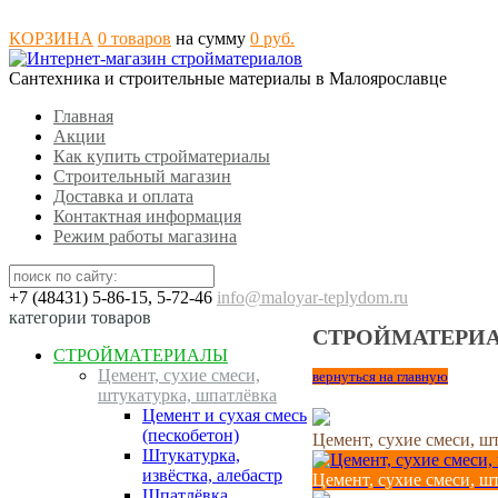
КОРЗИНА
0
товаров
на сумму
0
руб.
Сантехника и строительные материалы в Малоярославце
Главная
Акции
Как купить стройматериалы
Строительный магазин
Доставка и оплата
Контактная информация
Режим работы магазина
+7 (48431) 5-86-15, 5-72-46
info@maloyar-teplydom.ru
категории товаров
СТРОЙМАТЕРИ
СТРОЙМАТЕРИАЛЫ
Цемент, сухие смеси,
вернуться на главную
штукатурка, шпатлёвка
Цемент и сухая смесь
(пескобетон)
Цемент, сухие смеси, ш
Штукатурка,
извёстка, алебастр
Цемент, сухие смеси, ш
Шпатлёвка