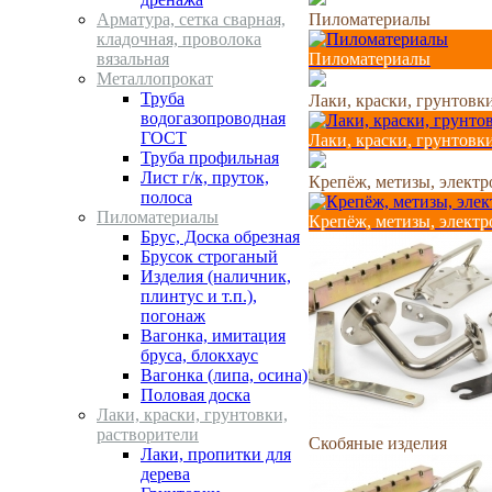
Арматура, сетка сварная,
Пиломатериалы
кладочная, проволока
вязальная
Пиломатериалы
Металлопрокат
Труба
Лаки, краски, грунтовк
водогазопроводная
ГОСТ
Лаки, краски, грунтовк
Труба профильная
Лист г/к, пруток,
Крепёж, метизы, элект
полоса
Пиломатериалы
Крепёж, метизы, элект
Брус, Доска обрезная
Брусок строганый
Изделия (наличник,
плинтус и т.п.),
погонаж
Вагонка, имитация
бруса, блокхаус
Вагонка (липа, осина)
Половая доска
Лаки, краски, грунтовки,
растворители
Скобяные изделия
Лаки, пропитки для
дерева