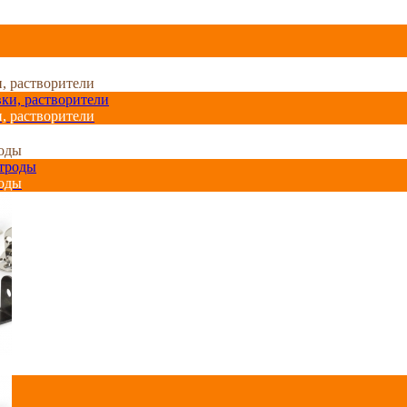
и, растворители
и, растворители
роды
роды