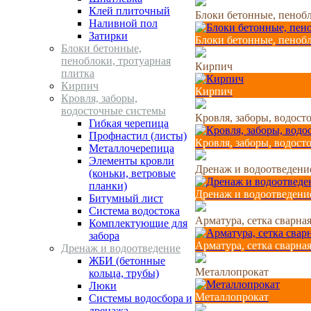
Клей плиточный
Блоки бетонные, пенобл
Наливной пол
Затирки
Блоки бетонные, пенобл
Блоки бетонные,
пеноблоки, тротуарная
Кирпич
плитка
Кирпич
Кирпич
Кровля, заборы,
водосточные системы
Кровля, заборы, водост
Гибкая черепица
Профнастил (листы)
Кровля, заборы, водост
Металлочерепица
Элементы кровли
Дренаж и водоотведени
(коньки, ветровые
планки)
Дренаж и водоотведени
Битумный лист
Система водостока
Арматура, сетка сварная
Комплектующие для
забора
Арматура, сетка сварная
Дренаж и водоотведение
ЖБИ (бетонные
Металлопрокат
кольца, трубы)
Люки
Металлопрокат
Системы водосбора и
дренажа