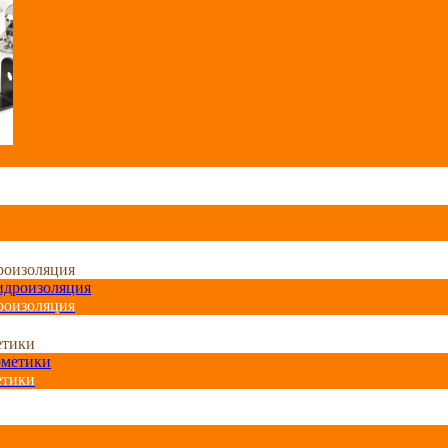
роизоляция
роизоляция
етики
етики