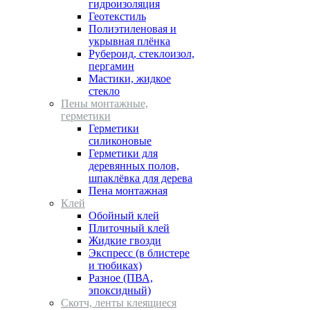
гидроизоляция
Геотекстиль
Полиэтиленовая и
укрывная плёнка
Рубероид, стеклоизол,
пергамин
Мастики, жидкое
стекло
Пены монтажные,
герметики
Герметики
силиконовые
Герметики для
деревянных полов,
шпаклёвка для дерева
Пена монтажная
Клей
Обойный клей
Плиточный клей
Жидкие гвозди
Экспресс (в блистере
и тюбиках)
Разное (ПВА,
эпоксидный)
Скотч, ленты клеящиеся