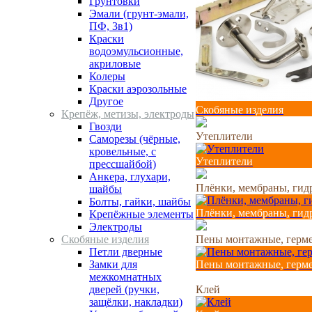
Грунтовки
Эмали (грунт-эмали,
ПФ, 3в1)
Краски
водоэмульсионные,
акриловые
Колеры
Краски аэрозольные
Другое
Скобяные изделия
Крепёж, метизы, электроды
Гвозди
Утеплители
Cаморезы (чёрные,
кровельные, с
Утеплители
прессшайбой)
Анкера, глухари,
Плёнки, мембраны, гид
шайбы
Болты, гайки, шайбы
Плёнки, мембраны, гид
Крепёжные элементы
Электроды
Скобяные изделия
Пены монтажные, герм
Петли дверные
Замки для
Пены монтажные, герм
межкомнатных
дверей (ручки,
Клей
защёлки, накладки)