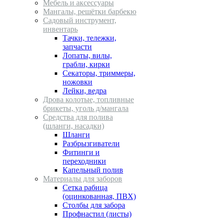
Мебель и аксессуары
Мангалы, решётки барбекю
Садовый инструмент,
инвентарь
Тачки, тележки,
запчасти
Лопаты, вилы,
грабли, кирки
Секаторы, триммеры,
ножовки
Лейки, ведра
Дрова колотые, топливные
брикеты, уголь д/мангала
Средства для полива
(шланги, насадки)
Шланги
Разбрызгиватели
Фитинги и
переходники
Капельный полив
Материалы для заборов
Сетка рабица
(оцинкованная, ПВХ)
Столбы для забора
Профнастил (листы)