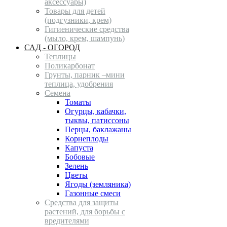
аксессуары)
Товары для детей
(подгузники, крем)
Гигиенические средства
(мыло, крем, шампунь)
САД - ОГОРОД
Теплицы
Поликарбонат
Грунты, парник –мини
теплица, удобрения
Семена
Томаты
Огурцы, кабачки,
тыквы, патиссоны
Перцы, баклажаны
Корнеплоды
Капуста
Бобовые
Зелень
Цветы
Ягоды (земляника)
Газонные смеси
Средства для защиты
растений, для борьбы с
вредителями