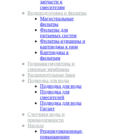
запчасти к
смесителям
Водоподготовка и фильтры
Магистральные
фильтры
Фильтры для
питьевых систем
Фильтры-кувшины и
картриджы к ним
Картриджы к
фильтрам
Гидроаккумуляторы и
сменные мембраны
Расширительные баки
Подводка для воды
Подводка для воды
Подводка для
смесителей
Подводка для воды
Гигант
Счетчики воды и
принадлежности
Насосы
Рециркуляционные,
повышающие