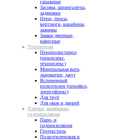
гаражные
Засовы, шпингалеты,
задвижки
Цепи, тросы,
вертлюги, карабины,
зажимы
Замки дверные,
навесные
Утеплители
Пенополистирол
(пеноплекс,
техноплекс)
Минеральная вата,
льноватин, джут
Вспененный
полиэтилен (пенофол,
энергофлекс)
Для труб
Для окон и дверей
Плёнки, мембраны,
гидроизоляция
Паро- и
гидроизоляция
Геотекстиль
Полиэтиленовая и