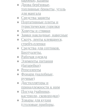
барбекю, казаны
Дрова берёзовые,
топливные брикеты, уголь
для мангала
Средства защиты
Портативные плиты и
туристические горелки
Хомуты и стяжки
Замки накладные, навесные
Скотч, ленты клеящиеся,
стрейч-пленки
Средства для септиков.
Биотуалеты.
Рабочая одежда
Элементы питания
(батарейки)
Репелленты
Фонари (налобные,
ручные)
Дистилляторы и
принадлежности к ним
Посуда (чайники,
кастрюли, сковородки)
Товары для кухни
(столовые приборы,