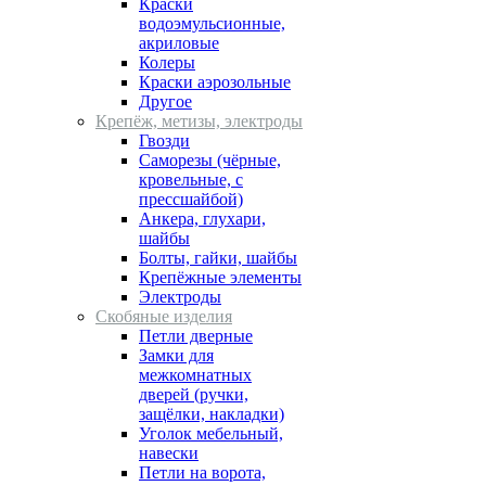
Краски
водоэмульсионные,
акриловые
Колеры
Краски аэрозольные
Другое
Крепёж, метизы, электроды
Гвозди
Cаморезы (чёрные,
кровельные, с
прессшайбой)
Анкера, глухари,
шайбы
Болты, гайки, шайбы
Крепёжные элементы
Электроды
Скобяные изделия
Петли дверные
Замки для
межкомнатных
дверей (ручки,
защёлки, накладки)
Уголок мебельный,
навески
Петли на ворота,