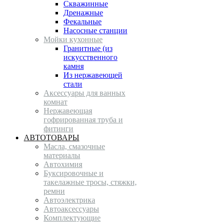
Скважинные
Дренажные
Фекальные
Насосные станции
Мойки кухонные
Гранитные (из
искусственного
камня
Из нержавеющей
стали
Аксессуары для ванных
комнат
Нержавеющая
гофрированная труба и
фитинги
АВТОТОВАРЫ
Масла, смазочные
материалы
Автохимия
Буксировочные и
такелажные тросы, стяжки,
ремни
Автоэлектрика
Автоаксессуары
Комплектующие