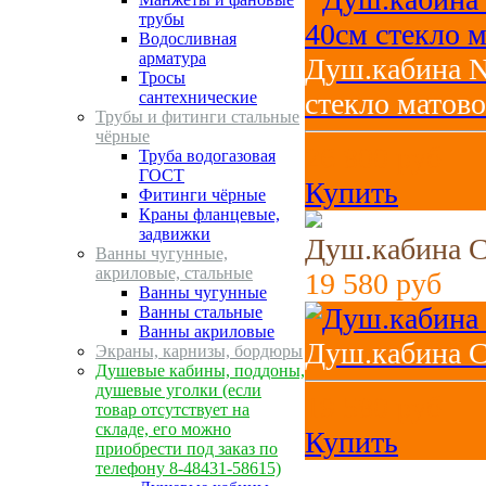
трубы
Водосливная
арматура
Душ.кабина N
Тросы
стекло матово
сантехнические
Трубы и фитинги стальные
чёрные
26 800
руб
Труба водогазовая
ГОСТ
Купить
Фитинги чёрные
Краны фланцевые,
задвижки
Душ.кабина 
Ванны чугунные,
акриловые, стальные
19 580
руб
Ванны чугунные
Ванны стальные
Ванны акриловые
Душ.кабина 
Экраны, карнизы, бордюры
Душевые кабины, поддоны,
душевые уголки (если
19 580
руб
товар отсутствует на
складе, его можно
Купить
приобрести под заказ по
телефону 8-48431-58615)