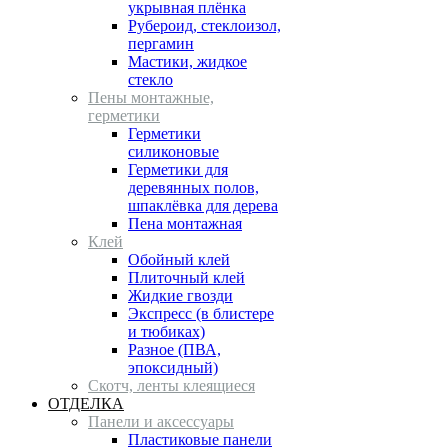
укрывная плёнка
Рубероид, стеклоизол,
пергамин
Мастики, жидкое
стекло
Пены монтажные,
герметики
Герметики
силиконовые
Герметики для
деревянных полов,
шпаклёвка для дерева
Пена монтажная
Клей
Обойный клей
Плиточный клей
Жидкие гвозди
Экспресс (в блистере
и тюбиках)
Разное (ПВА,
эпоксидный)
Скотч, ленты клеящиеся
ОТДЕЛКА
Панели и аксессуары
Пластиковые панели