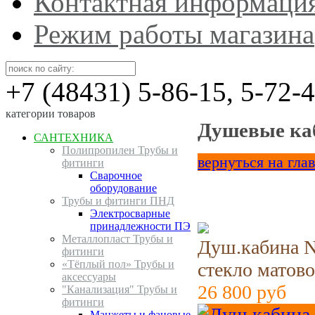
Контактная информаци
Режим работы магазина
+7 (48431) 5-86-15, 5-72-
категории товаров
Душевые ка
САНТЕХНИКА
Полипропилен Трубы и
вернуться на гла
фитинги
Сварочное
оборудование
Трубы и фитинги ПНД
Электросварные
принадлежности ПЭ
Металлопласт Трубы и
Душ.кабина N
фитинги
«Тёплый пол» Трубы и
стекло матово
аксессуары
26 800
руб
"Канализация" Трубы и
фитинги
Манжеты и фановые