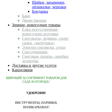
Шайки, запарники,
обливалки, черпаки
Бондарка
Баки
Двери банные
Зимние, новогодние товары
Елки искусственные,
новогодние игрушки
Снегокаты, ледянки, спорт
санки, «ватрушки»
Электро гирлянды, сетки
Снегоуборщик
Снеговые лопаты, скребки,
ледорубы
Доставка и другие услуги
Канцелярия
ШИРОКИЙ АССОРТИМЕНТ ТОВАРОВ ДЛЯ
САДА И ОГОРОДА!
УДОБРЕНИЯ!
ИНСТРУМЕНТЫ, ПАРНИКИ,
ПОЛИКАРБОНАТ!