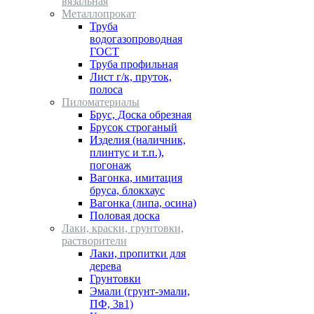
вязальная
Металлопрокат
Труба
водогазопроводная
ГОСТ
Труба профильная
Лист г/к, пруток,
полоса
Пиломатериалы
Брус, Доска обрезная
Брусок строганый
Изделия (наличник,
плинтус и т.п.),
погонаж
Вагонка, имитация
бруса, блокхаус
Вагонка (липа, осина)
Половая доска
Лаки, краски, грунтовки,
растворители
Лаки, пропитки для
дерева
Грунтовки
Эмали (грунт-эмали,
ПФ, 3в1)