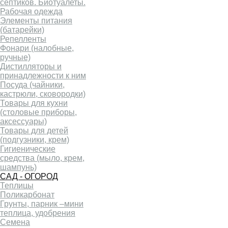
септиков. Биотуалеты.
Рабочая одежда
Элементы питания
(батарейки)
Репелленты
Фонари (налобные,
ручные)
Дистилляторы и
принадлежности к ним
Посуда (чайники,
кастрюли, сковородки)
Товары для кухни
(столовые приборы,
аксессуары)
Товары для детей
(подгузники, крем)
Гигиенические
средства (мыло, крем,
шампунь)
САД - ОГОРОД
Теплицы
Поликарбонат
Грунты, парник –мини
теплица, удобрения
Семена