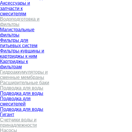
Аксессуары и
запчасти к
смесителям
Водоподготовка и
фильтры
Магистральные
фильтры
Фильтры для
питьевых систем
Фильтры-кувшины и
картриджы к ним
Картриджы к
фильтрам
Гидроаккумуляторы и
сменные мембраны
Расширительные баки
Подводка для воды
Подводка для воды
Подводка для
смесителей
Подводка для воды
Гигант
Счетчики воды и
принадлежности
Насосы