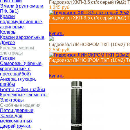
Грунтовки
Гидроизол ХКП-3,5 ст/х серый (9м2) 
Эмали (грунт-эмали,
1 345
руб
ПФ, 3в1)
Краски
Гидроизол ХКП-3,5 ст/х серый (9м2) 
водоэмульсионные,
акриловые
1 345
руб
Колеры
Купить
Краски аэрозольные
Другое
Гидроизол ЛИНОКРОМ ТКП (10м2) Тех
Крепёж, метизы,
2 550
руб
электроды
Гвозди
Гидроизол ЛИНОКРОМ ТКП (10м2) Тех
Cаморезы (чёрные,
кровельные, с
2 550
руб
прессшайбой)
Купить
Анкера, глухари,
шайбы
Болты, гайки, шайбы
Крепёжные элементы
Электроды
Скобяные изделия
Петли дверные
Замки для
межкомнатных
дверей (ручки,