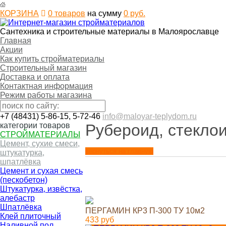
КОРЗИНА
0
товаров
на сумму
0
руб.
Сантехника и строительные материалы в Малоярославце
Главная
Акции
Как купить стройматериалы
Строительный магазин
Доставка и оплата
Контактная информация
Режим работы магазина
+7 (48431) 5-86-15, 5-72-46
info@maloyar-teplydom.ru
категории товаров
Рубероид, стеклои
СТРОЙМАТЕРИАЛЫ
Цемент, сухие смеси,
вернуться на главную
штукатурка,
шпатлёвка
Цемент и сухая смесь
(пескобетон)
Штукатурка, извёстка,
алебастр
Шпатлёвка
ПЕРГАМИН КР3 П-300 ТУ 10м2
Клей плиточный
433
руб
Наливной пол