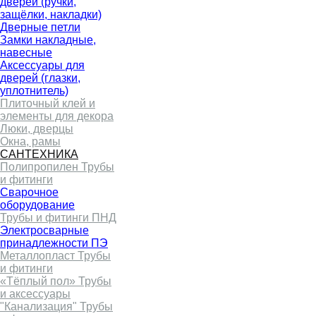
дверей (ручки,
защёлки, накладки)
Дверные петли
Замки накладные,
навесные
Аксессуары для
дверей (глазки,
уплотнитель)
Плиточный клей и
элементы для декора
Люки, дверцы
Окна, рамы
САНТЕХНИКА
Полипропилен Трубы
и фитинги
Сварочное
оборудование
Трубы и фитинги ПНД
Электросварные
принадлежности ПЭ
Металлопласт Трубы
и фитинги
«Тёплый пол» Трубы
и аксессуары
"Канализация" Трубы