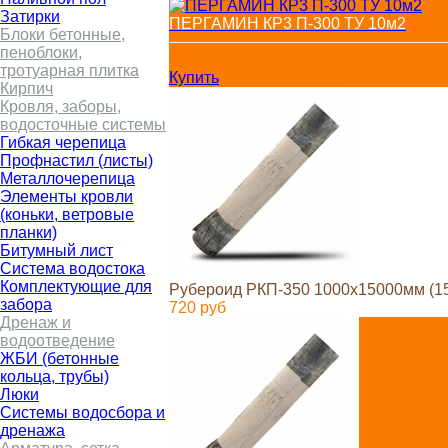
Затирки
ПЕРГАМИН КР3 П-300 ТУ 10м2
Блоки бетонные,
пеноблоки,
433
руб
тротуарная плитка
Купить
Кирпич
Кровля, заборы,
водосточные системы
Гибкая черепица
Профнастил (листы)
Металлочерепица
Элементы кровли
(коньки, ветровые
планки)
Битумный лист
Система водостока
Комплектующие для
Рубероид РКП-350 1000х15000мм (15
забора
720
руб
Дренаж и
водоотведение
ЖБИ (бетонные
кольца, трубы)
Люки
Системы водосбора и
дренажа