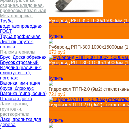
Арматура, сетка
сварная, кладочная,
проволока вязальная
Металлопрокат
Рубероид РКП-350 1000х15000мм (15
Труба
водогазопроводная
720
руб
ГОСТ
Купить
Труба профильная
Лист г/к, пруток,
полоса
Рубероид РПП-300 1000х15000мм (1
Пиломатериалы
672
руб
Брус, Доска обрезная
Брусок строганый
Рубероид РПП-300 1000х15000мм (1
Изделия (наличник,
плинтус и т.п.),
672
руб
погонаж
Купить
Вагонка, имитация
бруса, блокхаус
Гидроизол ТПП-2,0 (9м2) стеклоткань
Вагонка (липа, осина)
721
руб
Половая доска
Лаки, краски,
Гидроизол ТПП-2,0 (9м2) стеклоткань
грунтовки,
растворители
721
руб
Лаки, пропитки для
Купить
дерева