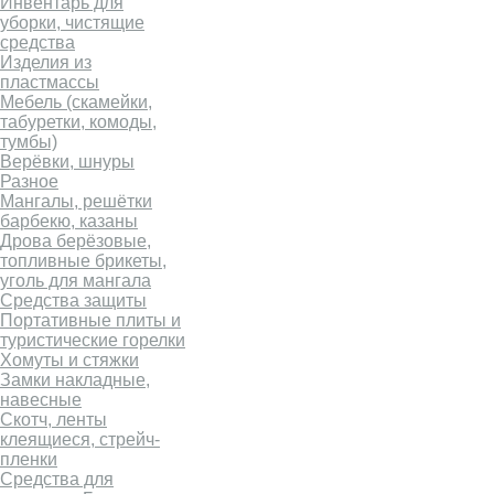
Инвентарь для
уборки, чистящие
средства
Изделия из
пластмассы
Мебель (скамейки,
табуретки, комоды,
тумбы)
Верёвки, шнуры
Разное
Мангалы, решётки
барбекю, казаны
Дрова берёзовые,
топливные брикеты,
уголь для мангала
Средства защиты
Портативные плиты и
туристические горелки
Хомуты и стяжки
Замки накладные,
навесные
Скотч, ленты
клеящиеся, стрейч-
пленки
Средства для