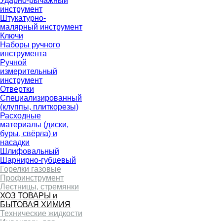
Ударно-рычажный
инструмент
Штукатурно-
малярный инструмент
Ключи
Наборы ручного
инструмента
Ручной
измерительный
инструмент
Отвертки
Специализированный
(клуппы, плиткорезы)
Расходные
материалы (диски,
буры, свёрла) и
насадки
Шлифовальный
Шарнирно-губцевый
Горелки газовые
Профинструмент
Лестницы, стремянки
ХОЗ ТОВАРЫ и
БЫТОВАЯ ХИМИЯ
Технические жидкости