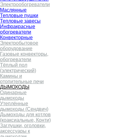
Электрообогреватели
Маслянные
Тепловые пушки
Тепловые завесы
Инфракрасные
обогреватели
Конвекторные
Электробытовое
оборудование
Газовые конвекторы,
обогреватели
Тёплый пол
(электрический)
Камины и
отопительные печи
ДЫМОХОДЫ
Одинарные
дымоходы
Утеплённые
дымоходы (Сендвич)
Дымоходы для котлов
(коаксиальные, Конти)
Заглушки, оголовки,
аксессуары к
дымоходам