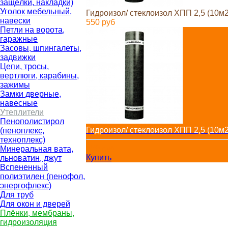
защёлки, накладки)
Уголок мебельный,
Гидроизол/ стеклоизол ХПП 2,5 (10м2
навески
550
руб
Петли на ворота,
гаражные
Засовы, шпингалеты,
задвижки
Цепи, тросы,
вертлюги, карабины,
зажимы
Замки дверные,
навесные
Утеплители
Пенополистирол
Гидроизол/ стеклоизол ХПП 2,5 (10м2
(пеноплекс,
техноплекс)
550
руб
Минеральная вата,
Купить
льноватин, джут
Вспененный
полиэтилен (пенофол,
энергофлекс)
Для труб
Для окон и дверей
Плёнки, мембраны,
гидроизоляция