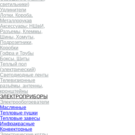
светильники)
Удлинители
Лотки. Короба.
Металлорукав
Аксессуары: НШвИ,
Разъемы, Клеммы,
Шины, Хомуты,
Подрозетники,
Коробки
Гофра и Трубы
Боксы. Щиты
Теплый пол
(электрический)
Светодиодные ленты
Телевизионные
разъёмы, антенны,
кронштейны
ЭЛЕКТРОПРИБОРЫ
Электрообогреватели
Маслянные
Тепловые пушки
Тепловые завесы
Инфракрасные
Конвекторные
Электрические котлы