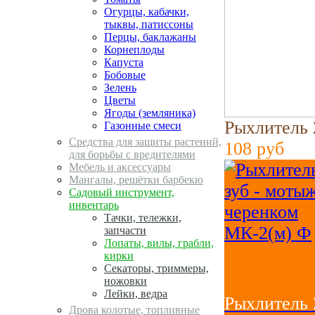
Огурцы, кабачки,
тыквы, патиссоны
Перцы, баклажаны
Корнеплоды
Капуста
Бобовые
Зелень
Цветы
Ягоды (земляника)
Рыхлитель 
Газонные смеси
Средства для защиты растений,
108
руб
для борьбы с вредителями
Мебель и аксессуары
Мангалы, решётки барбекю
Садовый инструмент,
инвентарь
Тачки, тележки,
запчасти
Лопаты, вилы, грабли,
кирки
Секаторы, триммеры,
ножовки
Лейки, ведра
Рыхлитель 
Дрова колотые, топливные