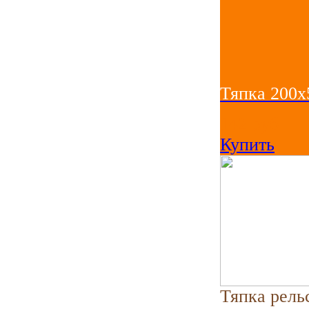
Тяпка 200х
142
руб
Купить
Тяпка рель