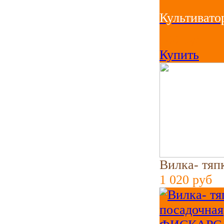
Культиват
600
руб
Купить
Вилка- тя
1 020
руб