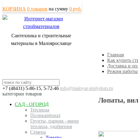
КОРЗИНА
0
товаров
на сумму
0
руб.
Сантехника и строительные
материалы в Малоярославце
Главная
Как купить с
Доставка и оп
Режим работы
+7 (48431) 5-86-15, 5-72-46
info@maloyar-teplydom.ru
категории товаров
Лопаты, вил
САД - ОГОРОД
Теплицы
Поликарбонат
Грунты, парник –мини
теплица, удобрения
Семена
Томаты