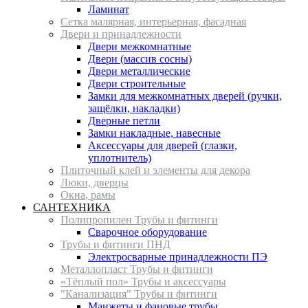
Ламинат
Сетка малярная, интерьерная, фасадная
Двери и принадлежности
Двери межкомнатные
Двери (массив сосны)
Двери металлические
Двери строительные
Замки для межкомнатных дверей (ручки,
защёлки, накладки)
Дверные петли
Замки накладные, навесные
Аксессуары для дверей (глазки,
уплотнитель)
Плиточный клей и элементы для декора
Люки, дверцы
Окна, рамы
САНТЕХНИКА
Полипропилен Трубы и фитинги
Сварочное оборудование
Трубы и фитинги ПНД
Электросварные принадлежности ПЭ
Металлопласт Трубы и фитинги
«Тёплый пол» Трубы и аксессуары
"Канализация" Трубы и фитинги
Манжеты и фановые трубы