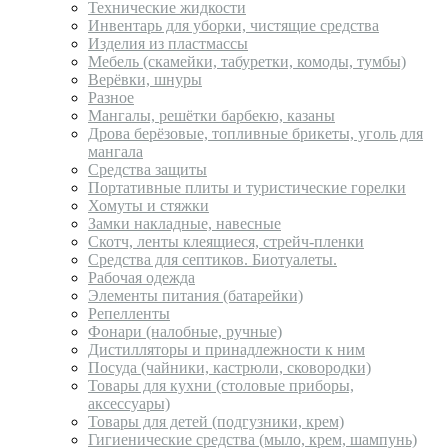
Технические жидкости
Инвентарь для уборки, чистящие средства
Изделия из пластмассы
Мебель (скамейки, табуретки, комоды, тумбы)
Верёвки, шнуры
Разное
Мангалы, решётки барбекю, казаны
Дрова берёзовые, топливные брикеты, уголь для
мангала
Средства защиты
Портативные плиты и туристические горелки
Хомуты и стяжки
Замки накладные, навесные
Скотч, ленты клеящиеся, стрейч-пленки
Средства для септиков. Биотуалеты.
Рабочая одежда
Элементы питания (батарейки)
Репелленты
Фонари (налобные, ручные)
Дистилляторы и принадлежности к ним
Посуда (чайники, кастрюли, сковородки)
Товары для кухни (столовые приборы,
аксессуары)
Товары для детей (подгузники, крем)
Гигиенические средства (мыло, крем, шампунь)