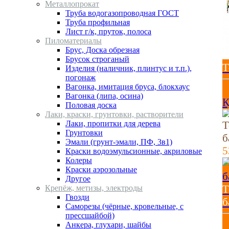
Металлопрокат
Труба водогазопроводная ГОСТ
Труба профильная
Лист г/к, пруток, полоса
Пиломатериалы
Брус, Доска обрезная
Брусок строганый
Т
Изделия (наличник, плинтус и т.п.),
погонаж
Вагонка, имитация бруса, блокхаус
8
Вагонка (липа, осина)
К
Половая доска
Лаки, краски, грунтовки, растворители
Лаки, пропитки для дерева
Т
Грунтовки
б
Эмали (грунт-эмали, ПФ, 3в1)
5
Краски водоэмульсионные, акриловые
Колеры
Краски аэрозольные
Другое
Т
Крепёж, метизы, электроды
Гвозди
б
Cаморезы (чёрные, кровельные, с
прессшайбой)
5
Анкера, глухари, шайбы