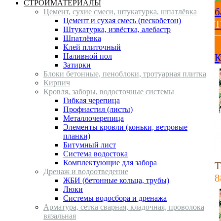
СТРОЙМАТЕРИАЛЫ
Цемент, сухие смеси, штукатурка, шпатлёвка
Цемент и сухая смесь (пескобетон)
Т
Штукатурка, извёстка, алебастр
Шпатлёвка
4
Клей плиточный
Наливной пол
К
Затирки
Блоки бетонные, пеноблоки, тротуарная плитка
Кирпич
Кровля, заборы, водосточные системы
Гибкая черепица
Профнастил (листы)
Металлочерепица
Элементы кровли (коньки, ветровые
планки)
Битумный лист
Система водостока
Комплектующие для забора
Т
Дренаж и водоотведение
8
ЖБИ (бетонные кольца, трубы)
Люки
Системы водосбора и дренажа
Арматура, сетка сварная, кладочная, проволока
вязальная