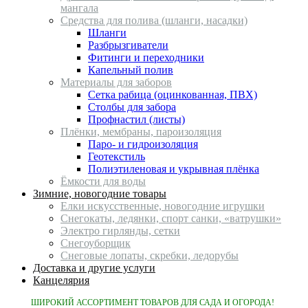
мангала
Средства для полива (шланги, насадки)
Шланги
Разбрызгиватели
Фитинги и переходники
Капельный полив
Материалы для заборов
Сетка рабица (оцинкованная, ПВХ)
Столбы для забора
Профнастил (листы)
Плёнки, мембраны, пароизоляция
Паро- и гидроизоляция
Геотекстиль
Полиэтиленовая и укрывная плёнка
Ёмкости для воды
Зимние, новогодние товары
Елки искусственные, новогодние игрушки
Снегокаты, ледянки, спорт санки, «ватрушки»
Электро гирлянды, сетки
Снегоуборщик
Снеговые лопаты, скребки, ледорубы
Доставка и другие услуги
Канцелярия
ШИРОКИЙ АССОРТИМЕНТ ТОВАРОВ ДЛЯ САДА И ОГОРОДА!