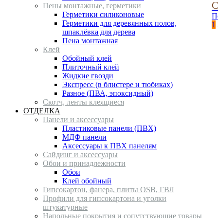
С
Пены монтажные, герметики
Герметики силиконовые
П
Герметики для деревянных полов,
1
шпаклёвка для дерева
Пена монтажная
Клей
Обойный клей
Плиточный клей
Жидкие гвозди
Экспресс (в блистере и тюбиках)
Разное (ПВА, эпоксидный)
Скотч, ленты клеящиеся
ОТДЕЛКА
Панели и аксессуары
Пластиковые панели (ПВХ)
МДФ панели
Аксессуары к ПВХ панелям
Сайдинг и аксессуары
Обои и принадлежности
Обои
Клей обойный
Гипсокартон, фанера, плиты OSB, ГВЛ
Профили для гипсокартона и уголки
штукатурные
Напольные покрытия и сопутствующие товары