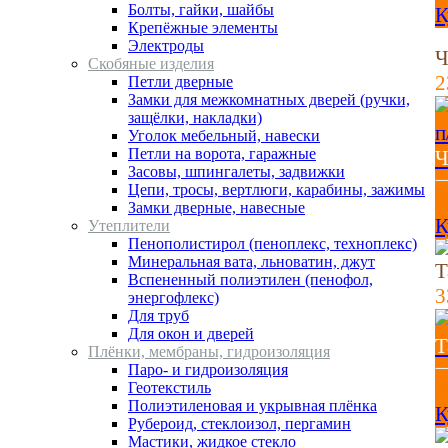
Болты, гайки, шайбы
К
Крепёжные элементы
Электроды
Ч
Скобяные изделия
2
Петли дверные
Замки для межкомнатных дверей (ручки,
защёлки, накладки)
Уголок мебельный, навески
Петли на ворота, гаражные
Ч
Засовы, шпингалеты, задвижки
Цепи, тросы, вертлюги, карабины, зажимы
2
Замки дверные, навесные
К
Утеплители
Пенополистирол (пеноплекс, техноплекс)
Минеральная вата, льноватин, джут
Т
Вспененный полиэтилен (пенофол,
3
энергофлекс)
Для труб
Для окон и дверей
Т
Плёнки, мембраны, гидроизоляция
Паро- и гидроизоляция
3
Геотекстиль
Полиэтиленовая и укрывная плёнка
К
Рубероид, стеклоизол, пергамин
Мастики, жидкое стекло