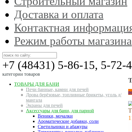
Строительный магазин
Доставка и оплата
Контактная информаци
Режим работы магазина
+7 (48431) 5-86-15, 5-72-
категории товаров
Т
ТОВАРЫ ДЛЯ БАНИ
Печи банные, камни для печей
в
Дрова берёзовые, топливные брикеты, уголь д/
мангала
Экраны для печей
Т
Аксессуары для бани, для парной
Веники, мочалки
1
Ароматические добавки, соли
Светильники и абажуры
Термометры, вешалки, таблички