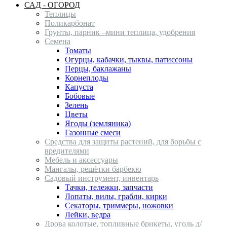
САД - ОГОРОД
Теплицы
Поликарбонат
Грунты, парник –мини теплица, удобрения
Семена
Томаты
Огурцы, кабачки, тыквы, патиссоны
Перцы, баклажаны
Корнеплоды
Капуста
Бобовые
Зелень
Цветы
Ягоды (земляника)
Газонные смеси
Средства для защиты растений, для борьбы с
вредителями
Мебель и аксессуары
Мангалы, решётки барбекю
Садовый инструмент, инвентарь
Тачки, тележки, запчасти
Лопаты, вилы, грабли, кирки
Секаторы, триммеры, ножовки
Лейки, ведра
Дрова колотые, топливные брикеты, уголь д/