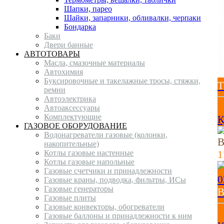
Шапки, парео
Шайки, запарники, обливалки, черпаки
Бондарка
Баки
Двери банные
АВТОТОВАРЫ
Масла, смазочные материалы
Автохимия
Буксировочные и такелажные тросы, стяжки,
Т
ремни
Автоэлектрика
1
Автоаксессуары
Комплектующие
К
ГАЗОВОЕ ОБОРУДОВАНИЕ
Водонагреватели газовые (колонки,
В
накопительные)
Котлы газовые настенные
1
Котлы газовые напольные
Газовые счетчики и принадлежности
Газовые краны, подводка, фильтры, ИСы
Газовые генераторы
В
Газовые плиты
Газовые конвекторы, обогреватели
1
Газовые баллоны и принадлежности к ним