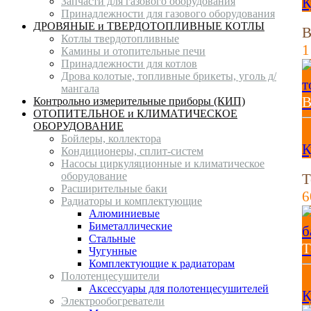
К
Запчасти для газового оборудования
Принадлежности для газового оборудования
ДРОВЯНЫЕ и ТВЕРДОТОПЛИВНЫЕ КОТЛЫ
В
Котлы твердотопливные
1
Камины и отопительные печи
Принадлежности для котлов
Дрова колотые, топливные брикеты, уголь д/
мангала
В
Контрольно измерительные приборы (КИП)
ОТОПИТЕЛЬНОЕ и КЛИМАТИЧЕСКОЕ
ОБОРУДОВАНИЕ
1
Бойлеры, коллектора
К
Кондиционеры, сплит-систем
Насосы циркуляционные и климатическое
оборудование
Т
Расширительные баки
6
Радиаторы и комплектующие
Алюминиевые
Биметаллические
Стальные
Т
Чугунные
Комплектующие к радиаторам
Полотенцесушители
6
Аксессуары для полотенцесушителей
К
Электрообогреватели