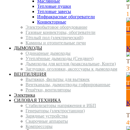
Маслянные
Т
Тепловые пушки
Тепловые завесы
1
Инфракрасные обогреватели
Конвекторные
Электробытовое оборудование
Т
Газовые конвекторы, обогреватели
Тёплый пол (электрический)
1
Камины и отопительные печи
К
ДЫМОХОДЫ
Одинарные дымоходы
Утеплённые дымоходы (Сендвич)
Т
Дымоходы для котлов (коаксиальные, Конти)
3
Заглушки, оголовки, аксессуары к дымоходам
ВЕНТИЛЯЦИЯ
Вытяжки, фильтры для вытяжек
Т
Вентканалы, дымоотводы гофрированные
Решётки, вентиляторы
3
Электрика
СИЛОВАЯ ТЕХНИКА
К
Стабилизаторы напряжения и ИБП
Генераторы (электростанции)
Т
Зарядные устройства
Сварочные аппараты
4
Компрессоры