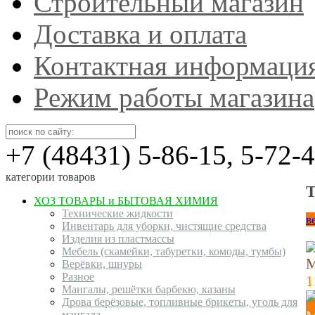
Строительный магазин
Доставка и оплата
Контактная информаци
Режим работы магазина
+7 (48431) 5-86-15, 5-72-
категории товаров
Т
ХОЗ ТОВАРЫ и БЫТОВАЯ ХИМИЯ
Технические жидкости
в
Инвентарь для уборки, чистящие средства
Изделия из пластмассы
Мебель (скамейки, табуретки, комоды, тумбы)
М
Верёвки, шнуры
Разное
1
Мангалы, решётки барбекю, казаны
Дрова берёзовые, топливные брикеты, уголь для
мангала