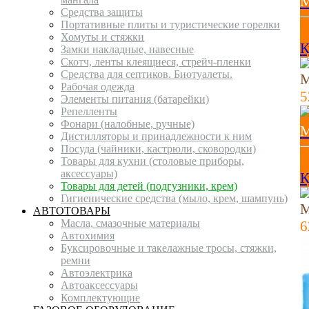
М
Средства защиты
Портативные плиты и туристические горелки
1
Хомуты и стяжки
К
Замки накладные, навесные
Скотч, ленты клеящиеся, стрейч-пленки
Средства для септиков. Биотуалеты.
М
Рабочая одежда
Элементы питания (батарейки)
Репелленты
Фонари (налобные, ручные)
М
Дистилляторы и принадлежности к ним
Посуда (чайники, кастрюли, сковородки)
Товары для кухни (столовые приборы,
аксессуары)
К
Товары для детей (подгузники, крем)
Гигиенические средства (мыло, крем, шампунь)
М
АВТОТОВАРЫ
Масла, смазочные материалы
Автохимия
Буксировочные и такелажные тросы, стяжки,
ремни
Автоэлектрика
Автоаксессуары
Комплектующие