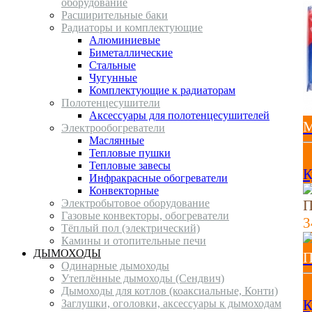
оборудование
Расширительные баки
Радиаторы и комплектующие
Алюминиевые
Биметаллические
Стальные
Чугунные
Комплектующие к радиаторам
Полотенцесушители
Аксессуары для полотенцесушителей
М
Электрообогреватели
Маслянные
Тепловые пушки
1
Тепловые завесы
К
Инфракрасные обогреватели
Конвекторные
Электробытовое оборудование
П
Газовые конвекторы, обогреватели
3
Тёплый пол (электрический)
Камины и отопительные печи
ДЫМОХОДЫ
П
Одинарные дымоходы
Утеплённые дымоходы (Сендвич)
3
Дымоходы для котлов (коаксиальные, Конти)
К
Заглушки, оголовки, аксессуары к дымоходам