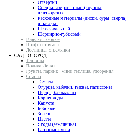
Отвертки
Специализированный (клуппы,
плиткорезы)
Расходные материалы (диски, буры, свёрла)
и насадки
Шлифовальный
Шарнирно-губцевый
Горелки газовые
Профинструмент
Лестницы, стремянки
САД - ОГОРОД
Теплицы
Поликарбонат
Грунты, парник –мини теплица, удобрения
Семена
Томаты
Огурцы, кабачки, тыквы, патиссоны
Перцы, баклажаны
Корнеплоды
Капуста
Бобовые
Зелень
Цветы
Ягоды (земляника)
Газонные смеси