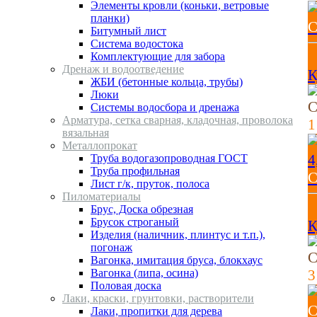
Элементы кровли (коньки, ветровые
планки)
С
Битумный лист
Система водостока
1
Комплектующие для забора
Дренаж и водоотведение
К
ЖБИ (бетонные кольца, трубы)
Люки
С
Системы водосбора и дренажа
Арматура, сетка сварная, кладочная, проволока
1
вязальная
Металлопрокат
Труба водогазопроводная ГОСТ
Труба профильная
С
Лист г/к, пруток, полоса
Пиломатериалы
1
Брус, Доска обрезная
Брусок строганый
К
Изделия (наличник, плинтус и т.п.),
погонаж
С
Вагонка, имитация бруса, блокхаус
Вагонка (липа, осина)
3
Половая доска
Лаки, краски, грунтовки, растворители
С
Лаки, пропитки для дерева