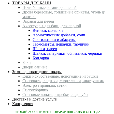
ТОВАРЫ ДЛЯ БАНИ
Печи банные, камни для печей
Дрова берёзовые, топливные брикеты, уголь д/
мангала
Экраны для печей
Аксессуары для бани, для парной
Веники, мочалки
Ароматические добавки, соли
Светильники и абажуры
Термометры, вешалки, таблички
Шапки, парео
Шайки, запарники, обливалки, черпаки
Бондарка
Баки
Двери банные
Зимние, новогодние товары
Елки искусственные, новогодние игрушки
Снегокаты, ледянки, спорт санки, «ватрушки»
Электро гирлянды, сетки
Снегоуборщик
Снеговые лопаты, скребки, ледорубы
Доставка и другие услуги
Канцелярия
ШИРОКИЙ АССОРТИМЕНТ ТОВАРОВ ДЛЯ САДА И ОГОРОДА!