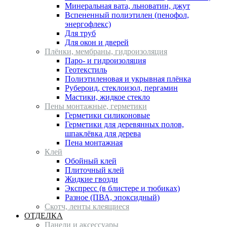
Минеральная вата, льноватин, джут
Вспененный полиэтилен (пенофол,
энергофлекс)
Для труб
Для окон и дверей
Плёнки, мембраны, гидроизоляция
Паро- и гидроизоляция
Геотекстиль
Полиэтиленовая и укрывная плёнка
Рубероид, стеклоизол, пергамин
Мастики, жидкое стекло
Пены монтажные, герметики
Герметики силиконовые
Герметики для деревянных полов,
шпаклёвка для дерева
Пена монтажная
Клей
Обойный клей
Плиточный клей
Жидкие гвозди
Экспресс (в блистере и тюбиках)
Разное (ПВА, эпоксидный)
Скотч, ленты клеящиеся
ОТДЕЛКА
Панели и аксессуары