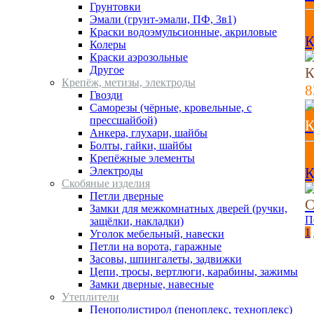
Грунтовки
Эмали (грунт-эмали, ПФ, 3в1)
3
Краски водоэмульсионные, акриловые
К
Колеры
Краски аэрозольные
Другое
К
Крепёж, метизы, электроды
Гвозди
Cаморезы (чёрные, кровельные, с
прессшайбой)
К
Анкера, глухари, шайбы
Болты, гайки, шайбы
Крепёжные элементы
Электроды
К
Скобяные изделия
Петли дверные
С
Замки для межкомнатных дверей (ручки,
П
защёлки, накладки)
1
Уголок мебельный, навески
Петли на ворота, гаражные
Засовы, шпингалеты, задвижки
Цепи, тросы, вертлюги, карабины, зажимы
Замки дверные, навесные
Утеплители
Пенополистирол (пеноплекс, техноплекс)