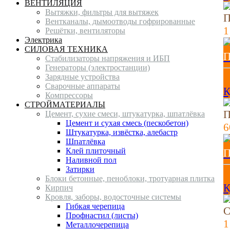
ВЕНТИЛЯЦИЯ
Вытяжки, фильтры для вытяжек
П
Вентканалы, дымоотводы гофрированные
1
Решётки, вентиляторы
Электрика
СИЛОВАЯ ТЕХНИКА
П
Стабилизаторы напряжения и ИБП
Генераторы (электростанции)
Зарядные устройства
1
Сварочные аппараты
К
Компрессоры
СТРОЙМАТЕРИАЛЫ
П
Цемент, сухие смеси, штукатурка, шпатлёвка
Цемент и сухая смесь (пескобетон)
6
Штукатурка, извёстка, алебастр
Шпатлёвка
Клей плиточный
П
Наливной пол
Затирки
6
Блоки бетонные, пеноблоки, тротуарная плитка
К
Кирпич
Кровля, заборы, водосточные системы
Гибкая черепица
С
Профнастил (листы)
1
Металлочерепица