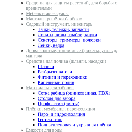
Средства для защиты растений, для борьбы с
вредителями
Мебель и аксессуары
Мангалы, решётки барбекю
Садовый инструмент, инвентарь
Тачки, тележки, запчасти
Лопаты, вилы, грабли, кирки
Секаторы, триммеры, ножовки
Лейки, ведра
Дрова колотые, топливные брикеты, уголь д/
мангала
Средства для полива (шланги, насадки)
Шланги
Разбрызгиватели
Фитинги и переходники
Капельный полив
Материалы для заборов
Сетка рабица (оцинкованная, ПВХ)
Столбы для забора
Профнастил (листы)
Плёнки, мембраны, пароизоляция
Паро- и гидроизоляция
Геотекстиль
Полиэтиленовая и укрывная плёнка
Ёмкости для воды