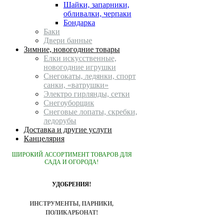
Шайки, запарники,
обливалки, черпаки
Бондарка
Баки
Двери банные
Зимние, новогодние товары
Елки искусственные,
новогодние игрушки
Снегокаты, ледянки, спорт
санки, «ватрушки»
Электро гирлянды, сетки
Снегоуборщик
Снеговые лопаты, скребки,
ледорубы
Доставка и другие услуги
Канцелярия
ШИРОКИЙ АССОРТИМЕНТ ТОВАРОВ ДЛЯ
САДА И ОГОРОДА!
УДОБРЕНИЯ!
ИНСТРУМЕНТЫ, ПАРНИКИ,
ПОЛИКАРБОНАТ!