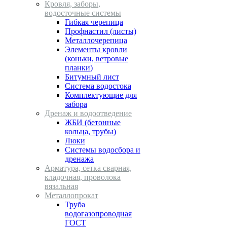
Кровля, заборы,
водосточные системы
Гибкая черепица
Профнастил (листы)
Металлочерепица
Элементы кровли
(коньки, ветровые
планки)
Битумный лист
Система водостока
Комплектующие для
забора
Дренаж и водоотведение
ЖБИ (бетонные
кольца, трубы)
Люки
Системы водосбора и
дренажа
Арматура, сетка сварная,
кладочная, проволока
вязальная
Металлопрокат
Труба
водогазопроводная
ГОСТ