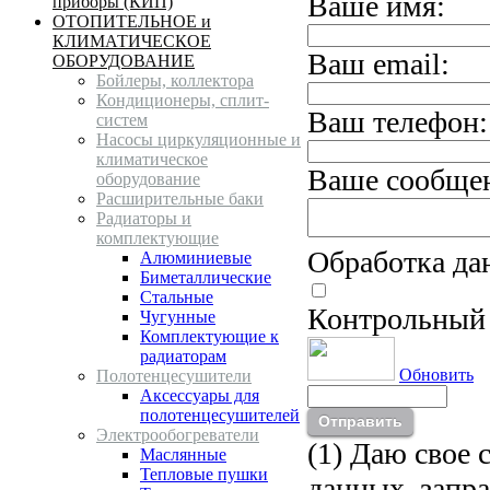
Ваше имя:
приборы (КИП)
ОТОПИТЕЛЬНОЕ и
КЛИМАТИЧЕСКОЕ
Ваш email:
ОБОРУДОВАНИЕ
Бойлеры, коллектора
Кондиционеры, сплит-
Ваш телефон:
систем
Насосы циркуляционные и
климатическое
Ваше сообще
оборудование
Расширительные баки
Радиаторы и
комплектующие
Обработка д
Алюминиевые
Биметаллические
Стальные
Контрольный 
Чугунные
Комплектующие к
радиаторам
Обновить
Полотенцесушители
Аксессуары для
полотенцесушителей
Электрообогреватели
(1) Даю свое 
Маслянные
Тепловые пушки
данных, запр