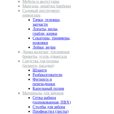
Мебель и аксессуары
Мангалы, решётки барбекю
Садовый инструмент,
инвентарь
Тачки, тележки,
запчасти
Лопаты, вилы,
грабли, кирки
Секаторы, триммеры,
ножовки
Лейки, ведра
Дрова колотые, топливные
брикеты, уголь д/мангала
Средства для полива
(шланги, насадки)
Шланги
Разбрызгиватели
Фитинги и
переходники
Капельный полив
Материалы для заборов
Сетка рабица
(оцинкованная, ПВХ)
Столбы для забора
Профнастил (листы)