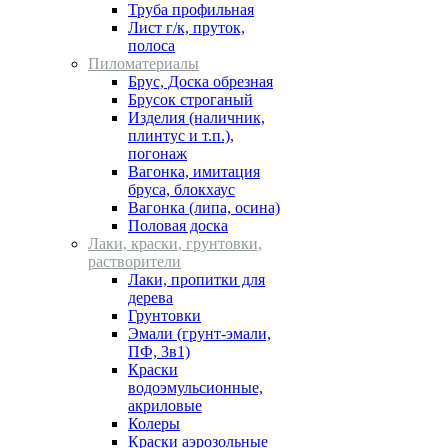
Труба профильная
Лист г/к, пруток,
полоса
Пиломатериалы
Брус, Доска обрезная
Брусок строганый
Изделия (наличник,
плинтус и т.п.),
погонаж
Вагонка, имитация
бруса, блокхаус
Вагонка (липа, осина)
Половая доска
Лаки, краски, грунтовки,
растворители
Лаки, пропитки для
дерева
Грунтовки
Эмали (грунт-эмали,
ПФ, 3в1)
Краски
водоэмульсионные,
акриловые
Колеры
Краски аэрозольные