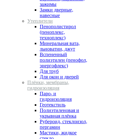
зажимы
Замки дверные,
навесные
Утеплители
Пенополистирол
(пеноплекс,
техноплекс)
Минеральная вата,
льноватин, джут
Вспененный
полиэтилен (пенофол,
энергофлекс)
Для труб
Для окон и дверей
Плёнки, мембраны,
гидроизоляция
Паро- и
гидроизоляция
Геотекстиль
Полиэтиленовая и
укрывная плёнка
Рубероид, стеклоизол,
пергамин
Мастики, жидкое
стекло