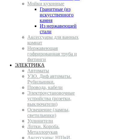
Мойки кухонные
Гранитные (из
искусственного
камня
Из нержавеющей
стали
Аксессуары для ванных
комнат
Нержавеющая
гофрированная труба и
фитинги
ЭЛЕКТРИКА
Автоматы
УЗО. Диф автоматы.
Рубильники.
Провода, кабели
Электроустановочные
устройства (розетки,
выключатели)
Освещение (лампы,
светильники)
Удлинители
Лотки. Короба.
Металлорукав
Аксессуары: НШвИ,