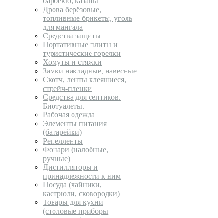
барбекю, казаны
Дрова берёзовые,
топливные брикеты, уголь
для мангала
Средства защиты
Портативные плиты и
туристические горелки
Хомуты и стяжки
Замки накладные, навесные
Скотч, ленты клеящиеся,
стрейч-пленки
Средства для септиков.
Биотуалеты.
Рабочая одежда
Элементы питания
(батарейки)
Репелленты
Фонари (налобные,
ручные)
Дистилляторы и
принадлежности к ним
Посуда (чайники,
кастрюли, сковородки)
Товары для кухни
(столовые приборы,