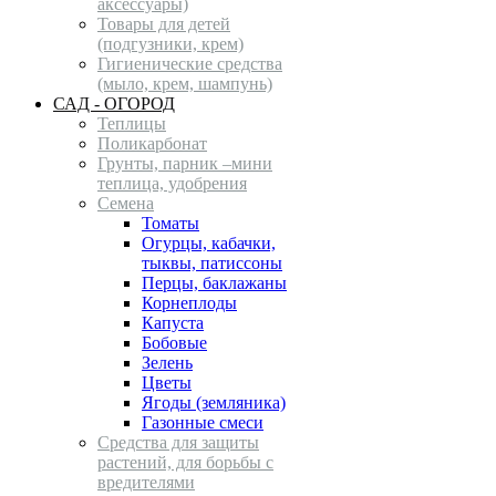
аксессуары)
Товары для детей
(подгузники, крем)
Гигиенические средства
(мыло, крем, шампунь)
САД - ОГОРОД
Теплицы
Поликарбонат
Грунты, парник –мини
теплица, удобрения
Семена
Томаты
Огурцы, кабачки,
тыквы, патиссоны
Перцы, баклажаны
Корнеплоды
Капуста
Бобовые
Зелень
Цветы
Ягоды (земляника)
Газонные смеси
Средства для защиты
растений, для борьбы с
вредителями