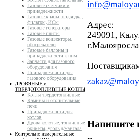
info@maloyar
Газовые счетчики и
принадлежности
Газовые краны, подводка,
фильтры, ИСы
Адрес:
Газовые генераторы
249091,
Калу
Газовые плиты
Газовые конвекторы,
г.Малояросл
обогреватели
Газовые баллоны и
принадлежности к ним
Запчасти для газового
Поставщикам
оборудования
Принадлежности для
газового оборудования
zakaz@maloya
ДРОВЯНЫЕ и
ТВЕРДОТОПЛИВНЫЕ КОТЛЫ
Котлы твердотопливные
Камины и отопительные
печи
Принадлежности для
котлов
Напишите 
Дрова колотые, топливные
брикеты, уголь д/мангала
Контрольно измерительные