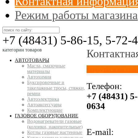
Контактная информаци
Режим работы магазина
+7 (48431) 5-86-15, 5-72-
категории товаров
Контактна
АВТОТОВАРЫ
Масла, смазочные
вернуться на гла
материалы
Автохимия
Буксировочные и
Телефон:
такелажные тросы, стяжки,
ремни
+7 (48431) 5
Автоэлектрика
0634
Автоаксессуары
Комплектующие
ГАЗОВОЕ ОБОРУДОВАНИЕ
Водонагреватели газовые
(колонки, накопительные)
E-mail:
Котлы газовые настенные
Котлы газовые напольные