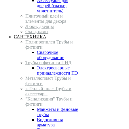
Аксессуары для
дверей (глазки,
уплотнитель)
Плиточный клей и
элементы для декора
Люки, дверцы
Окна, рамы
САНТЕХНИКА
Полипропилен Трубы и
фитинги
Сварочное
оборудование
Трубы и фитинги ПНД
Электросварные
принадлежности ПЭ
Металлопласт Трубы и
фитинги
«Тёплый пол» Трубы и
аксессуары
"Канализация" Трубы и
фитинги
Манжеты и фановые
трубы
Водосливная
арматура