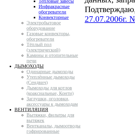
Тепловые завесы
Инфракрасные
Подтверждаю,
обогреватели
27.07.2006г.
Конвекторные
Электробытовое
оборудование
Газовые конвекторы,
обогреватели
Тёплый пол
(электрический)
Камины и отопительные
печи
ДЫМОХОДЫ
Одинарные дымоходы
Утеплённые дымоходы
(Сендвич)
Дымоходы для котлов
(коаксиальные, Конти)
Заглушки, оголовки,
аксессуары к дымоходам
ВЕНТИЛЯЦИЯ
Вытяжки, фильтры для
вытяжек
Вентканалы, дымоотводы
гофрированные