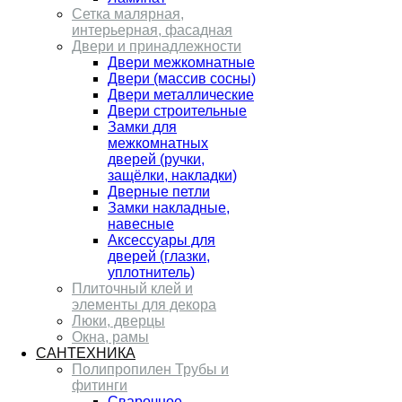
Сетка малярная,
интерьерная, фасадная
Двери и принадлежности
Двери межкомнатные
Двери (массив сосны)
Двери металлические
Двери строительные
Замки для
межкомнатных
дверей (ручки,
защёлки, накладки)
Дверные петли
Замки накладные,
навесные
Аксессуары для
дверей (глазки,
уплотнитель)
Плиточный клей и
элементы для декора
Люки, дверцы
Окна, рамы
САНТЕХНИКА
Полипропилен Трубы и
фитинги
Сварочное