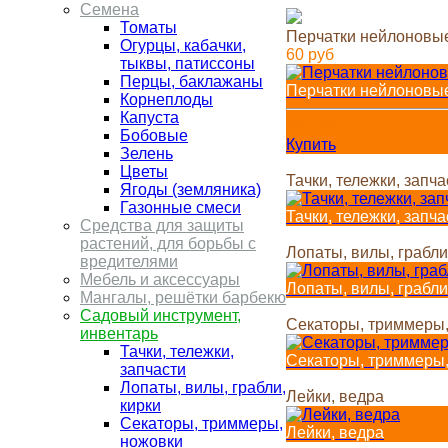
Семена
Томаты
Перчатки нейлоновы
Огурцы, кабачки,
60
руб
тыквы, патиссоны
Перцы, баклажаны
Перчатки нейлоновы
Корнеплоды
Капуста
60
руб
Бобовые
Купить
Зелень
Цветы
Тачки, тележки, запча
Ягоды (земляника)
Газонные смеси
Тачки, тележки, запча
Средства для защиты
растений, для борьбы с
Лопаты, вилы, грабли
вредителями
Мебель и аксессуары
Лопаты, вилы, грабли
Мангалы, решётки барбекю
Садовый инструмент,
Секаторы, триммеры,
инвентарь
Тачки, тележки,
Секаторы, триммеры,
запчасти
Лопаты, вилы, грабли,
Лейки, ведра
кирки
Секаторы, триммеры,
Лейки, ведра
ножовки