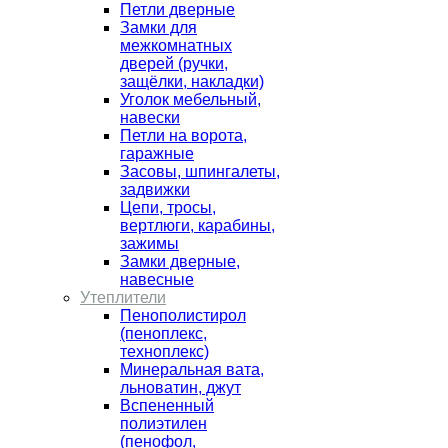
Петли дверные
Замки для
межкомнатных
дверей (ручки,
защёлки, накладки)
Уголок мебельный,
навески
Петли на ворота,
гаражные
Засовы, шпингалеты,
задвижки
Цепи, тросы,
вертлюги, карабины,
зажимы
Замки дверные,
навесные
Утеплители
Пенополистирол
(пеноплекс,
техноплекс)
Минеральная вата,
льноватин, джут
Вспененный
полиэтилен
(пенофол,