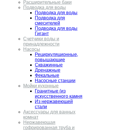
Расширительные баки
Подводка для воды
Подводка для воды
Подводка для
смесителей
Подводка для воды
Гигант
Счетчики воды и
принадлежности
Насосы
Рециркуляционные,
повышающие
Скважинные
Дренажные
Фекальные
Насосные станции
Мойки кухонные
Гранитные (из
искусственного камня
Из нержавеющей
стали
Аксессуары для ванных
комнат
Нержавеющая
гофрированная труба и