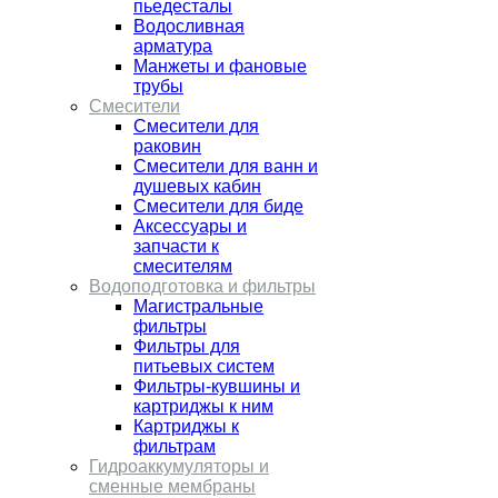
пьедесталы
Водосливная
арматура
Манжеты и фановые
трубы
Смесители
Смесители для
раковин
Смесители для ванн и
душевых кабин
Смесители для биде
Аксессуары и
запчасти к
смесителям
Водоподготовка и фильтры
Магистральные
фильтры
Фильтры для
питьевых систем
Фильтры-кувшины и
картриджы к ним
Картриджы к
фильтрам
Гидроаккумуляторы и
сменные мембраны