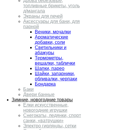
Дрова берёзовые,
топливные брикеты, уголь
д/мангала
Экраны для печей
Аксессуары для бани, для
парной
Веники, мочалки
Ароматические
добавки, соли
Светильники и
абажуры
Термометры,
вешалки, таблички
Шапки, парео
Шайки, запарники,
обливалки, черпаки
Бондарка
Баки
Двери банные
Зимние, новогодние товары
Елки искусственные,
новогодние игрушки
Снегокаты, ледянки, спорт
санки, «ватрушки»
Электро гирлянды, сетки