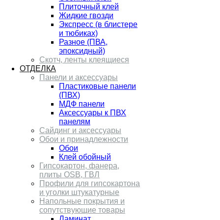
Плиточный клей
Жидкие гвозди
Экспресс (в блистере
и тюбиках)
Разное (ПВА,
эпоксидный)
Скотч, ленты клеящиеся
ОТДЕЛКА
Панели и аксессуары
Пластиковые панели
(ПВХ)
МДФ панели
Аксессуары к ПВХ
панелям
Сайдинг и аксессуары
Обои и принадлежности
Обои
Клей обойный
Гипсокартон, фанера,
плиты OSB, ГВЛ
Профили для гипсокартона
и уголки штукатурные
Напольные покрытия и
сопутствующие товары
Ламинат