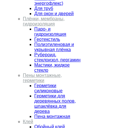
энергофлекс)
Для труб
Для окон и дверей
Плёнки, мембраны,
гидроизоляция
Паро- и
гидроизоляция
Геотекстиль
Полиэтиленовая и
укрывная плёнка
Рубероид,
стеклоизол, пергамин
Мастики, жидкое
стекло
Пены монтажные,
герметики
Герметики
силиконовые
Герметики для
деревянных полов,
шпаклёвка для
дерева
Пена монтажная
Клей
Обойный клей