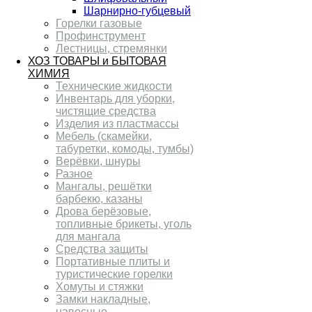
Шарнирно-губцевый
Горелки газовые
Профинструмент
Лестницы, стремянки
ХОЗ ТОВАРЫ и БЫТОВАЯ
ХИМИЯ
Технические жидкости
Инвентарь для уборки,
чистящие средства
Изделия из пластмассы
Мебель (скамейки,
табуретки, комоды, тумбы)
Верёвки, шнуры
Разное
Мангалы, решётки
барбекю, казаны
Дрова берёзовые,
топливные брикеты, уголь
для мангала
Средства защиты
Портативные плиты и
туристические горелки
Хомуты и стяжки
Замки накладные,
навесные