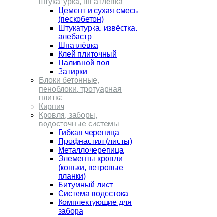
штукатурка, шпатлёвка
Цемент и сухая смесь
(пескобетон)
Штукатурка, извёстка,
алебастр
Шпатлёвка
Клей плиточный
Наливной пол
Затирки
Блоки бетонные,
пеноблоки, тротуарная
плитка
Кирпич
Кровля, заборы,
водосточные системы
Гибкая черепица
Профнастил (листы)
Металлочерепица
Элементы кровли
(коньки, ветровые
планки)
Битумный лист
Система водостока
Комплектующие для
забора