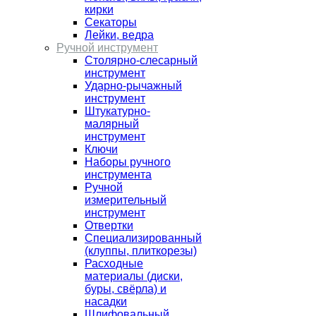
кирки
Секаторы
Лейки, ведра
Ручной инструмент
Столярно-слесарный
инструмент
Ударно-рычажный
инструмент
Штукатурно-
малярный
инструмент
Ключи
Наборы ручного
инструмента
Ручной
измерительный
инструмент
Отвертки
Специализированный
(клуппы, плиткорезы)
Расходные
материалы (диски,
буры, свёрла) и
насадки
Шлифовальный