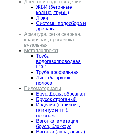
Дренаж и водоотведение
ЖБИ (бетонные
кольца, трубы)
Люки
Системы водосбора и
дренажа
Арматура, сетка сварная,
кладочная, проволока
вязальная
Металлопрокат
Труба
водогазопроводная
ГОСТ
Труба профильная
Лист г/к, пруток,
полоса
Пиломатериалы
Брус, Доска обрезная
Брусок строганый
Изделия (наличник,
плинтус и т.п.),
погонаж
Вагонка, имитация
бруса, блокхаус
Вагонка (липа, осина)