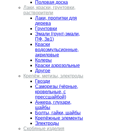
Половая доска
Лаки, краски, грунтовки,
растворители
Лаки, пропитки для
дерева
Грунтовки
Эмали (грунт-эмали,
ПФ, 3в1)
Краски
водоэмульсионные,
акриловые
Колеры
Краски аэрозольные
Другое
Крепёж, метизы, электроды
Гвозди
Cаморезы (чёрные,
кровельные, с
прессшайбой)
Анкера, глухари,
шайбы
Болты, гайки, шайбы
Крепёжные элементы
Электроды
Скобяные изделия