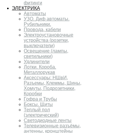
фитинги
ЭЛЕКТРИКА
Автоматы
УЗО. Диф автоматы.
Рубильники.
Провода, кабели
Электроустановочные
устройства (розетки,
выключатели)
Освещение (лампы,
светильники)
Удлинители
Лотки. Короба.
Металлорукав
Аксессуары: НШвИ,
Разъемы, Клеммы, Шины,
Хомуты, Подрозетники,
Коробки
Гофра и Трубы
Боксы. Щиты
Теплый пол
(электрический)
Светодиодные ленты
Телевизионные разъёмы,
антенны, кронштейны